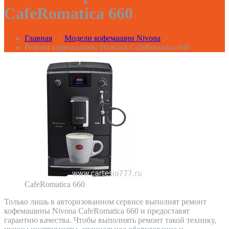
CafeRomatica 660
Главная
/
Модели кофемашин Nivona
/
Ремонт кофемашины Нивона CafeRomatica 660
CafeRomatica 660
Только лишь в авторизованном сервисе выполнят ремонт
кофемашины Nivona CafeRomatica 660 и предоставят
гарантию качества. Чтобы выполнять ремонт такой технику,