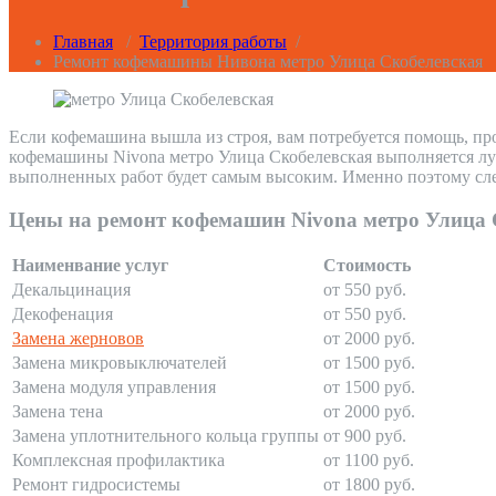
Главная
/
Территория работы
/
Ремонт кофемашины Нивона метро Улица Скобелевская
Если кофемашина вышла из строя, вам потребуется помощь, пр
кофемашины Nivona метро Улица Скобелевская выполняется луч
выполненных работ будет самым высоким. Именно поэтому сле
Цены на ремонт кофемашин Nivona метро Улица 
Наименвание услуг
Стоимость
Декальцинация
от 550 руб.
Декофенация
от 550 руб.
Замена жерновов
от 2000 руб.
Замена микровыключателей
от 1500 руб.
Замена модуля управления
от 1500 руб.
Замена тена
от 2000 руб.
Замена уплотнительного кольца группы
от 900 руб.
Комплексная профилактика
от 1100 руб.
Ремонт гидросистемы
от 1800 руб.