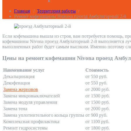
Главная
/
Территория работы
/
Ремонт кофемашины Нивона проезд Амбулаторный 2-й
Если кофемашина вышла из строя, вам потребуется помощь, пр
кофемашины Nivona проезд Амбулаторный 2-й выполняется лучш
выполненных работ будет самым высоким. Именно поэтому сле
Цены на ремонт кофемашин Nivona проезд Амбул
Наименвание услуг
Стоимость
Декальцинация
от 550 руб.
Декофенация
от 550 руб.
Замена жерновов
от 2000 руб.
Замена микровыключателей
от 1500 руб.
Замена модуля управления
от 1500 руб.
Замена тена
от 2000 руб.
Замена уплотнительного кольца группы
от 900 руб.
Комплексная профилактика
от 1100 руб.
Ремонт гидросистемы
от 1800 руб.