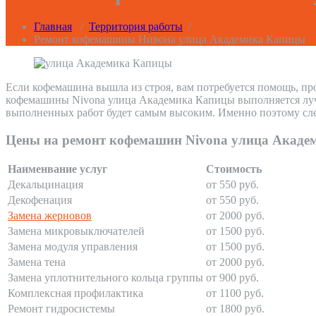
Главная
/
Территория работы
/
Ремонт кофемашины Нивона улица Академика Капицы
Если кофемашина вышла из строя, вам потребуется помощь, пр
кофемашины Nivona улица Академика Капицы выполняется лучши
выполненных работ будет самым высоким. Именно поэтому сле
Цены на ремонт кофемашин Nivona улица Акад
Наименвание услуг
Стоимость
Декальцинация
от 550 руб.
Декофенация
от 550 руб.
Замена жерновов
от 2000 руб.
Замена микровыключателей
от 1500 руб.
Замена модуля управления
от 1500 руб.
Замена тена
от 2000 руб.
Замена уплотнительного кольца группы
от 900 руб.
Комплексная профилактика
от 1100 руб.
Ремонт гидросистемы
от 1800 руб.