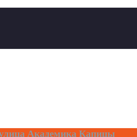
улица Академика Капицы