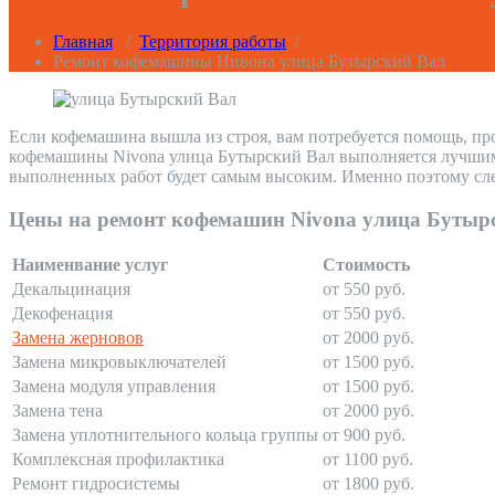
Главная
/
Территория работы
/
Ремонт кофемашины Нивона улица Бутырский Вал
Если кофемашина вышла из строя, вам потребуется помощь, пр
кофемашины Nivona улица Бутырский Вал выполняется лучшими 
выполненных работ будет самым высоким. Именно поэтому сле
Цены на ремонт кофемашин Nivona улица Бутыр
Наименвание услуг
Стоимость
Декальцинация
от 550 руб.
Декофенация
от 550 руб.
Замена жерновов
от 2000 руб.
Замена микровыключателей
от 1500 руб.
Замена модуля управления
от 1500 руб.
Замена тена
от 2000 руб.
Замена уплотнительного кольца группы
от 900 руб.
Комплексная профилактика
от 1100 руб.
Ремонт гидросистемы
от 1800 руб.